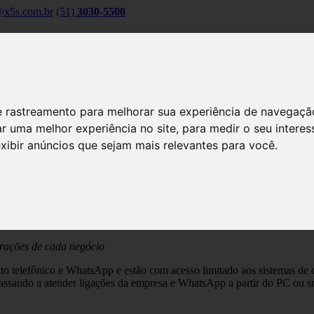
x5s.com.br
(51)
3030-5500
 de rastreamento para melhorar sua experiência de navegaç
r uma melhor experiência no site
,
para medir o seu interes
exibir anúncios que sejam mais relevantes para você
.
al de sistema de telefonia de empresas pa
rações de cada negócio
o telefônico e WhatsApp e estão com acesso limitado aos sistemas de 
passando a atender ligações da empresa e WhatsApp a partir do PC ou 