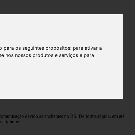
ão para os seguintes propósitos:
para ativar a
se nos nossos produtos e serviços e para
ra a Nuvem X5
comunicação devido às enchentes no RS. De forma rápida, em até
smartphone.