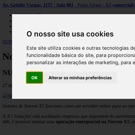
Av. Getúlio Vargas, 1157 · Sala 901
· Porto Alegre · RS
comercial
@
XCONTACT
SOBRE NÓS
NOTÍCIAS
CONTATO
O nosso site usa cookies
SUPORTE
Este site utiliza cookies e outras tecnologias
Notícias
funcionalidade básica do site
,
para proporciona
personalizar as interações de marketing
,
para 
NUVEM
Como realizar migração emergenci
OK
Alterar as minhas preferências
27 de maio de 2024
Sistema de Nuvem X5 funciona como um servidor online para as ope
A X5 Soluções está auxiliando empresas que dependem do atendiment
48h, é possível montar uma
operação emergencial na Nuvem X5
, 