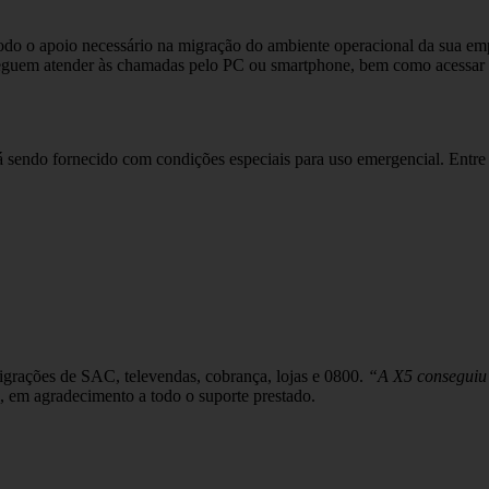
 todo o apoio necessário na migração do ambiente operacional da sua emp
nseguem atender às chamadas pelo PC ou smartphone, bem como acessar a
tá sendo fornecido com condições especiais para uso emergencial. Entr
migrações de SAC, televendas, cobrança, lojas e 0800.
“A X5 conseguiu 
 em agradecimento a todo o suporte prestado.