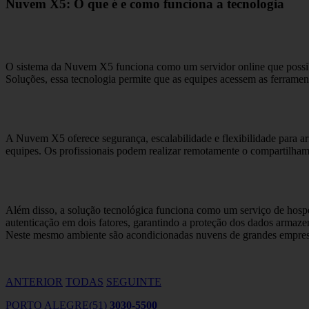
Nuvem X5: O que é e como funciona a tecnologia
O sistema da Nuvem X5 funciona como um servidor online que possib
Soluções, essa tecnologia permite que as equipes acessem as ferramenta
A Nuvem X5 oferece segurança, escalabilidade e flexibilidade para arm
equipes. Os profissionais podem realizar remotamente o compartilha
Além disso, a solução tecnológica funciona como um serviço de hosp
autenticação em dois fatores, garantindo a proteção dos dados arm
Neste mesmo ambiente são acondicionadas nuvens de grandes empre
ANTERIOR
TODAS
SEGUINTE
PORTO ALEGRE
(51)
3030-5500