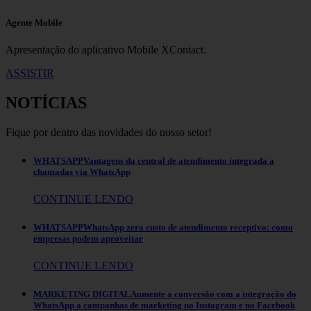
Agente Mobile
Apresentação do aplicativo Mobile XContact.
ASSISTIR
NOTÍCIAS
Fique por dentro das novidades do nosso setor!
WHATSAPP
Vantagens da central de atendimento integrada a
chamadas via WhatsApp
CONTINUE LENDO
WHATSAPP
WhatsApp zera custo de atendimento receptivo: como
empresas podem aproveitar
CONTINUE LENDO
MARKETING DIGITAL
Aumente a conversão com a integração do
WhatsApp a campanhas de marketing no Instagram e no Facebook