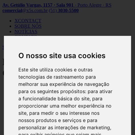
Av. Getúlio Vargas, 1157 · Sala 901
· Porto Alegre · RS
comercial
@x5s.com.br
(51)
3030-5500
XCONTACT
SOBRE NÓS
NOTÍCIAS
CONTATO
SUPORTE
O nosso site usa cookies
Plataforma de Telefonia e
Este site utiliza cookies e outras
Contact Center Omnichannel
tecnologias de rastreamento para
melhorar sua experiência de navegação
WHATASPP
para os seguintes propósitos:
para ativar
a funcionalidade básica do site
,
para
MESSENGER
proporcionar uma melhor experiência no
site
,
para medir o seu interesse nos
nossos produtos e serviços e para
personalizar as interações de marketing
,
DIRECT
para exibir anúncios que sejam mais